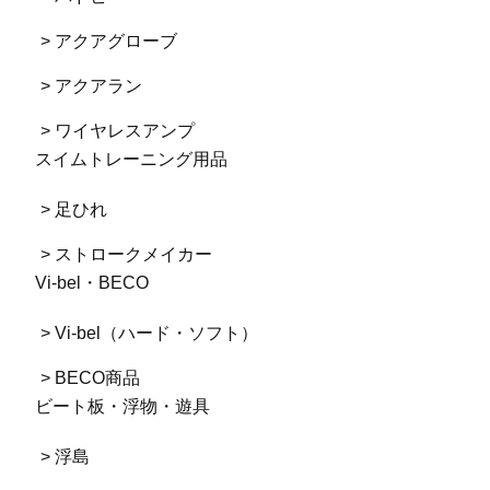
> アクアグローブ
> アクアラン
> ワイヤレスアンプ
スイムトレーニング用品
> 足ひれ
> ストロークメイカー
Vi-bel・BECO
> Vi-bel（ハード・ソフト）
> BECO商品
ビート板・浮物・遊具
> 浮島