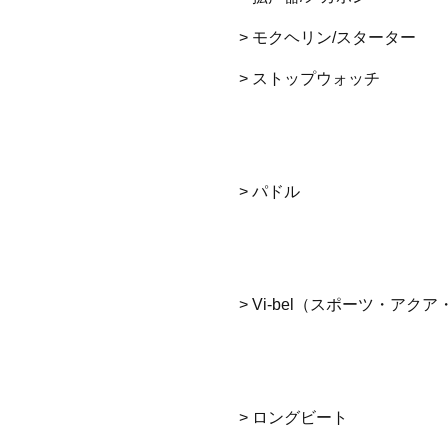
> モクヘリン/スターター
> ストップウォッチ
> パドル
> Vi-bel（スポーツ・アク
> ロングビート