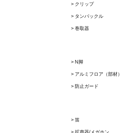
> クリップ
> タンバックル
> 巻取器
> N脚
> アルミフロア（部材）
> 防止ガード
> 笛
> 拡声器/メガホン