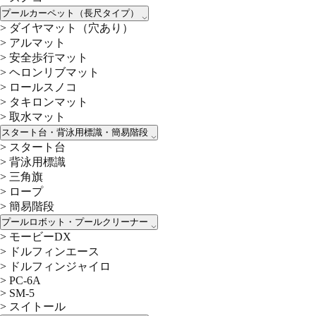
プールカーペット（長尺タイプ）
>
ダイヤマット（穴あり）
>
アルマット
>
安全歩行マット
>
ヘロンリブマット
>
ロールスノコ
>
タキロンマット
>
取水マット
スタート台・背泳用標識・簡易階段
>
スタート台
>
背泳用標識
>
三角旗
>
ロープ
>
簡易階段
プールロボット・プールクリーナー
>
モービーDX
>
ドルフィンエース
>
ドルフィンジャイロ
>
PC-6A
>
SM-5
>
スイトール