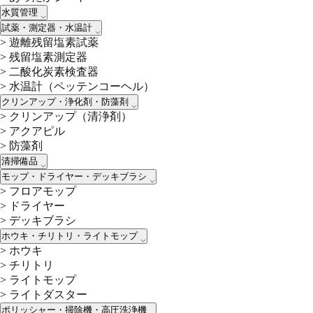
水質管理
試薬・測定器・水温計
>
遊離残留塩素試薬
>
残留塩素測定器
>
二酸化炭素検査器
>
水温計（ペッテンコーヘル）
クリンアップ・浄化剤・防藻剤
>
クリンアップ（清浄剤）
>
アクアピル
>
防藻剤
清掃備品
モップ・ドライヤー・デッキブラシ
>
フロアモップ
>
ドライヤー
>
デッキブラシ
ホウキ・チリトリ・ライトモップ
>
ホウキ
>
チリトリ
>
ライトモップ
>
ライトダスター
ポリッシャー・掃除機・高圧洗浄機