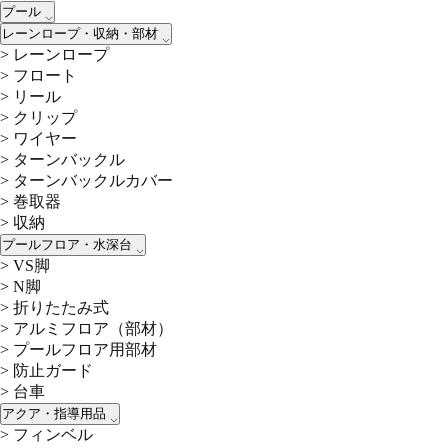
プール
レーンロープ・収納・部材
>
レーンロープ
>
フロート
>
リール
>
クリップ
>
ワイヤー
>
ターンバックル
>
ターンバックルカバー
>
巻取器
>
収納
プールフロア・水深台
>
VS脚
>
N脚
>
折りたたみ式
>
アルミフロア（部材）
>
プールフロア用部材
>
防止ガード
>
台車
アクア・指導用品
>
フィンベル