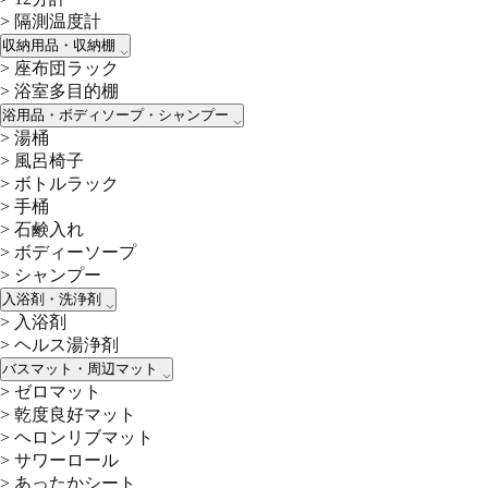
>
隔測温度計
収納用品・収納棚
>
座布団ラック
>
浴室多目的棚
浴用品・ボディソープ・シャンプー
>
湯桶
>
風呂椅子
>
ボトルラック
>
手桶
>
石鹸入れ
>
ボディーソープ
>
シャンプー
入浴剤・洗浄剤
>
入浴剤
>
ヘルス湯浄剤
バスマット・周辺マット
>
ゼロマット
>
乾度良好マット
>
ヘロンリブマット
>
サワーロール
>
あったかシート