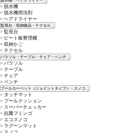
脱水機・ヘアドライヤー
>
脱水機
>
脱水機用洗剤
>
ヘアドライヤー
監視台・収納備品・テクセル
>
監視台
>
ビート板整理棚
>
収納かご
>
テクセル
パラソル・テーブル・チェア・ベンチ
>
パラソル
>
テーブル
>
チェア
>
ベンチ
プールカーペット（ジョイントタイプ）・スノコ
>
タッチマット
>
プールクッション
>
スーパーチェッカー
>
抗菌フミンゴ
>
エコスノコ
>
ラグーンマット
>
スノコ