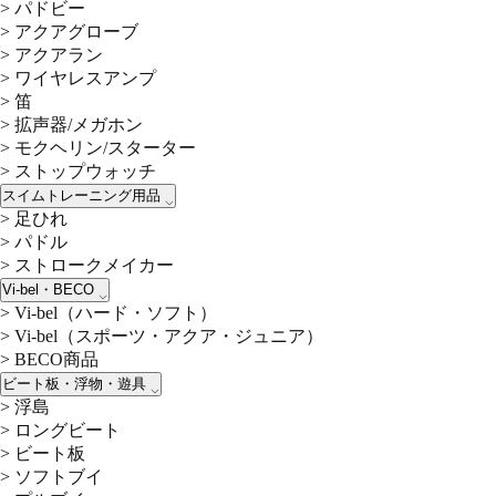
>
パドビー
>
アクアグローブ
>
アクアラン
>
ワイヤレスアンプ
>
笛
>
拡声器/メガホン
>
モクヘリン/スターター
>
ストップウォッチ
スイムトレーニング用品
>
足ひれ
>
パドル
>
ストロークメイカー
Vi-bel・BECO
>
Vi-bel（ハード・ソフト）
>
Vi-bel（スポーツ・アクア・ジュニア）
>
BECO商品
ビート板・浮物・遊具
>
浮島
>
ロングビート
>
ビート板
>
ソフトブイ