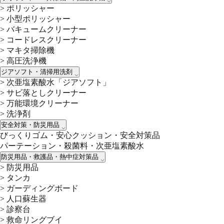
>
ポリッシャー
>
小型ポリッシャー
>
バキュームクリーナー
>
コードレスクリーナー
>
マキタ掃除機
>
高圧洗浄機
ジアソフト・清掃用洗剤
>
次亜塩素酸水「ジアソフト」
>
サビ落としクリーナー
>
万能環境クリーナー
>
洗浄剤
安全対策・防災用品
びっくりゴム・安心クッション・安全対策品
パーテーション・殺菌料・次亜塩素酸水
防災用品・救護品・熱中症対策品
>
防災用品
>
タンカ
>
ガーディングボード
>
人口蘇生器
>
診察台
>
救命リングブイ