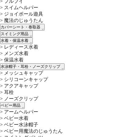
>
プルブイ
>
スイムヘルパー
>
ジョイポール遊具
>
魔法のじゅうたん
カバーシート・巻取器
スイミング用品
水着・保温水着
>
レディース水着
>
メンズ水着
>
保温水着
水泳帽子・耳栓・ノーズクリップ
>
メッシュキャップ
>
シリコーンキャップ
>
アクアキャップ
>
耳栓
>
ノーズクリップ
ベビー用品
>
アームヘルパー
>
ベビー水着
>
ベビー水泳帽子
>
ベビー用魔法のじゅうたん