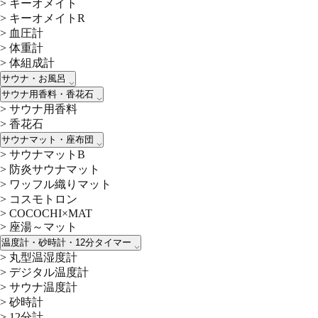
>
キーオメイト
>
キーオメイトR
>
血圧計
>
体重計
>
体組成計
サウナ・お風呂
サウナ用香料・香花石
>
サウナ用香料
>
香花石
サウナマット・座布団
>
サウナマットB
>
防炎サウナマット
>
ワッフル織りマット
>
コスモトロン
>
COCOCHI×MAT
>
座湯～マット
温度計・砂時計・12分タイマー
>
丸型温湿度計
>
デジタル温度計
>
サウナ温度計
>
砂時計
>
12分計