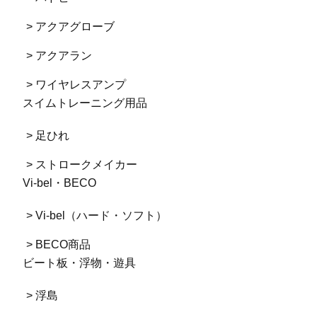
> アクアグローブ
> アクアラン
> ワイヤレスアンプ
スイムトレーニング用品
> 足ひれ
> ストロークメイカー
Vi-bel・BECO
> Vi-bel（ハード・ソフト）
> BECO商品
ビート板・浮物・遊具
> 浮島