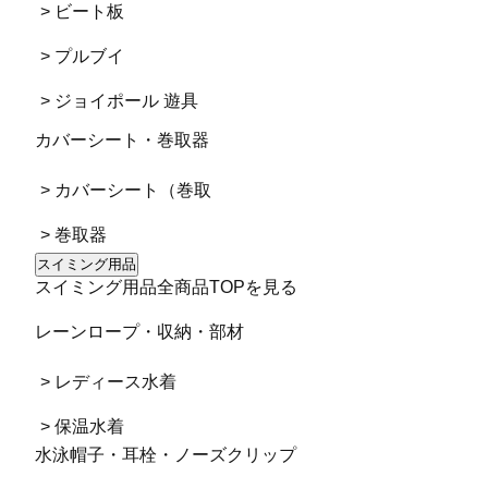
> ビート板
> プルブイ
> ジョイポール 遊具
カバーシート・巻取器
> カバーシート（巻取
> 巻取器
スイミング用品
スイミング用品全商品TOPを見る
レーンロープ・収納・部材
> レディース水着
> 保温水着
水泳帽子・耳栓・ノーズクリップ