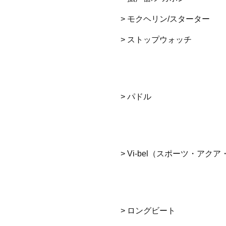
> モクヘリン/スターター
> ストップウォッチ
> パドル
> Vi-bel（スポーツ・アク
> ロングビート