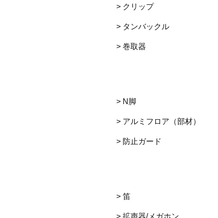
> クリップ
> タンバックル
> 巻取器
> N脚
> アルミフロア（部材）
> 防止ガード
> 笛
> 拡声器/メガホン