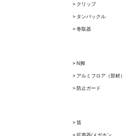
> クリップ
> タンバックル
> 巻取器
> N脚
> アルミフロア（部材）
> 防止ガード
> 笛
> 拡声器/メガホン