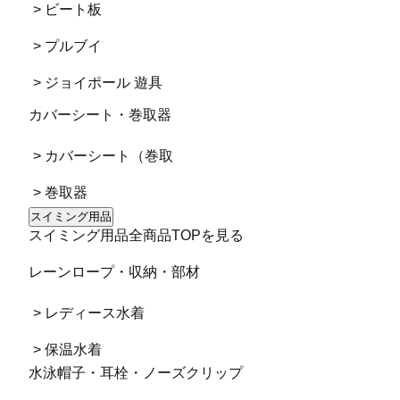
> ビート板
> プルブイ
> ジョイポール 遊具
カバーシート・巻取器
> カバーシート（巻取
> 巻取器
スイミング用品
スイミング用品全商品TOPを見る
レーンロープ・収納・部材
> レディース水着
> 保温水着
水泳帽子・耳栓・ノーズクリップ