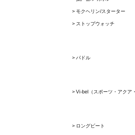
> モクヘリン/スターター
> ストップウォッチ
> パドル
> Vi-bel（スポーツ・アク
> ロングビート