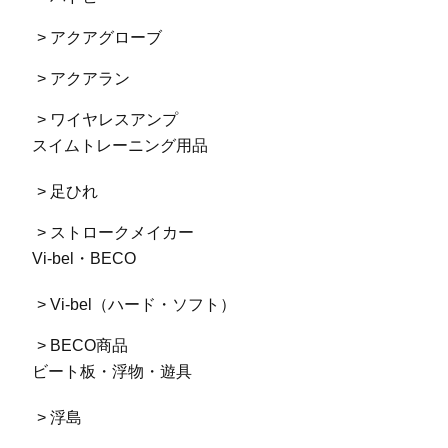
> アクアグローブ
> アクアラン
> ワイヤレスアンプ
スイムトレーニング用品
> 足ひれ
> ストロークメイカー
Vi-bel・BECO
> Vi-bel（ハード・ソフト）
> BECO商品
ビート板・浮物・遊具
> 浮島