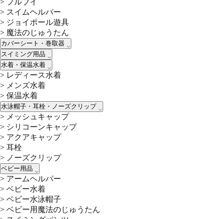
>
プルブイ
>
スイムヘルパー
>
ジョイポール遊具
>
魔法のじゅうたん
カバーシート・巻取器
スイミング用品
水着・保温水着
>
レディース水着
>
メンズ水着
>
保温水着
水泳帽子・耳栓・ノーズクリップ
>
メッシュキャップ
>
シリコーンキャップ
>
アクアキャップ
>
耳栓
>
ノーズクリップ
ベビー用品
>
アームヘルパー
>
ベビー水着
>
ベビー水泳帽子
>
ベビー用魔法のじゅうたん