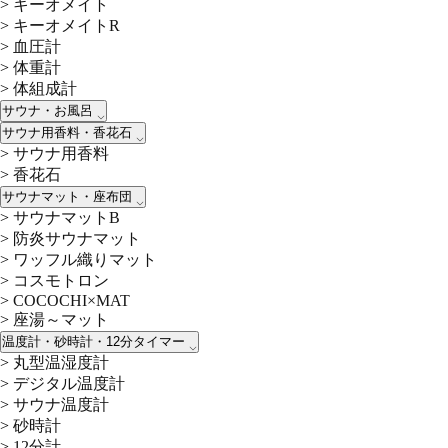
>
キーオメイト
>
キーオメイトR
>
血圧計
>
体重計
>
体組成計
サウナ・お風呂
サウナ用香料・香花石
>
サウナ用香料
>
香花石
サウナマット・座布団
>
サウナマットB
>
防炎サウナマット
>
ワッフル織りマット
>
コスモトロン
>
COCOCHI×MAT
>
座湯～マット
温度計・砂時計・12分タイマー
>
丸型温湿度計
>
デジタル温度計
>
サウナ温度計
>
砂時計
>
12分計