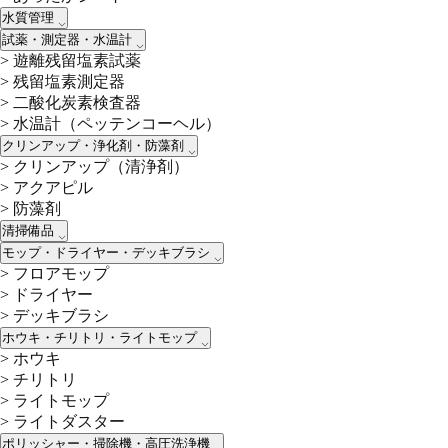
水質管理
試薬・測定器・水温計
>
遊離残留塩素試薬
>
残留塩素測定器
>
二酸化炭素検査器
>
水温計（ペッテンコーヘル）
クリンアップ・浄化剤・防藻剤
>
クリンアップ（清浄剤）
>
アクアピル
>
防藻剤
清掃備品
モップ・ドライヤー・デッキブラシ
>
フロアモップ
>
ドライヤー
>
デッキブラシ
ホウキ・チリトリ・ライトモップ
>
ホウキ
>
チリトリ
>
ライトモップ
>
ライトダスター
ポリッシャー・掃除機・高圧洗浄機