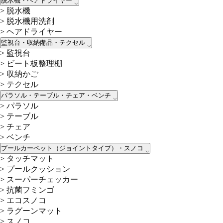
脱水機・ヘアドライヤー
>
脱水機
>
脱水機用洗剤
>
ヘアドライヤー
監視台・収納備品・テクセル
>
監視台
>
ビート板整理棚
>
収納かご
>
テクセル
パラソル・テーブル・チェア・ベンチ
>
パラソル
>
テーブル
>
チェア
>
ベンチ
プールカーペット（ジョイントタイプ）・スノコ
>
タッチマット
>
プールクッション
>
スーパーチェッカー
>
抗菌フミンゴ
>
エコスノコ
>
ラグーンマット
>
スノコ