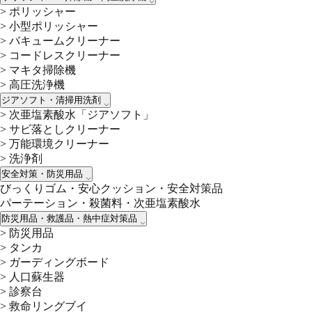
>
ポリッシャー
>
小型ポリッシャー
>
バキュームクリーナー
>
コードレスクリーナー
>
マキタ掃除機
>
高圧洗浄機
ジアソフト・清掃用洗剤
>
次亜塩素酸水「ジアソフト」
>
サビ落としクリーナー
>
万能環境クリーナー
>
洗浄剤
安全対策・防災用品
びっくりゴム・安心クッション・安全対策品
パーテーション・殺菌料・次亜塩素酸水
防災用品・救護品・熱中症対策品
>
防災用品
>
タンカ
>
ガーディングボード
>
人口蘇生器
>
診察台
>
救命リングブイ