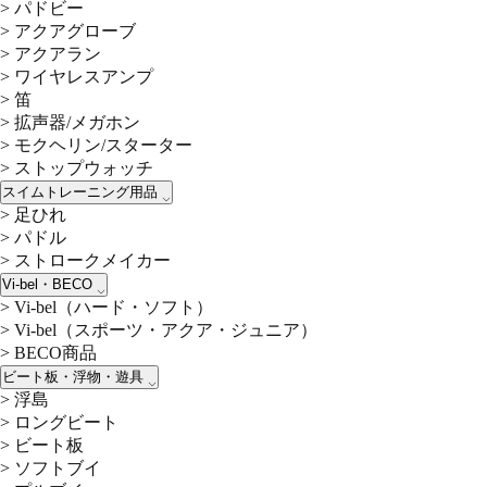
>
パドビー
>
アクアグローブ
>
アクアラン
>
ワイヤレスアンプ
>
笛
>
拡声器/メガホン
>
モクヘリン/スターター
>
ストップウォッチ
スイムトレーニング用品
>
足ひれ
>
パドル
>
ストロークメイカー
Vi-bel・BECO
>
Vi-bel（ハード・ソフト）
>
Vi-bel（スポーツ・アクア・ジュニア）
>
BECO商品
ビート板・浮物・遊具
>
浮島
>
ロングビート
>
ビート板
>
ソフトブイ