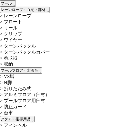
プール
レーンロープ・収納・部材
>
レーンロープ
>
フロート
>
リール
>
クリップ
>
ワイヤー
>
ターンバックル
>
ターンバックルカバー
>
巻取器
>
収納
プールフロア・水深台
>
VS脚
>
N脚
>
折りたたみ式
>
アルミフロア（部材）
>
プールフロア用部材
>
防止ガード
>
台車
アクア・指導用品
>
フィンベル