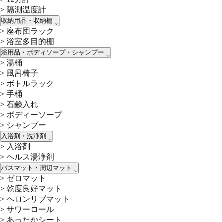
>
隔測温度計
収納用品・収納棚
>
座布団ラック
>
浴室多目的棚
浴用品・ボディソープ・シャンプー
>
湯桶
>
風呂椅子
>
ボトルラック
>
手桶
>
石鹸入れ
>
ボディーソープ
>
シャンプー
入浴剤・洗浄剤
>
入浴剤
>
ヘルス湯浄剤
バスマット・周辺マット
>
ゼロマット
>
乾度良好マット
>
ヘロンリブマット
>
サワーロール
>
あったかシート