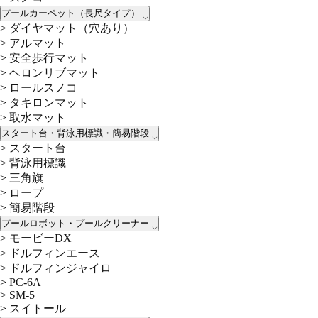
プールカーペット（長尺タイプ）
>
ダイヤマット（穴あり）
>
アルマット
>
安全歩行マット
>
ヘロンリブマット
>
ロールスノコ
>
タキロンマット
>
取水マット
スタート台・背泳用標識・簡易階段
>
スタート台
>
背泳用標識
>
三角旗
>
ロープ
>
簡易階段
プールロボット・プールクリーナー
>
モービーDX
>
ドルフィンエース
>
ドルフィンジャイロ
>
PC-6A
>
SM-5
>
スイトール