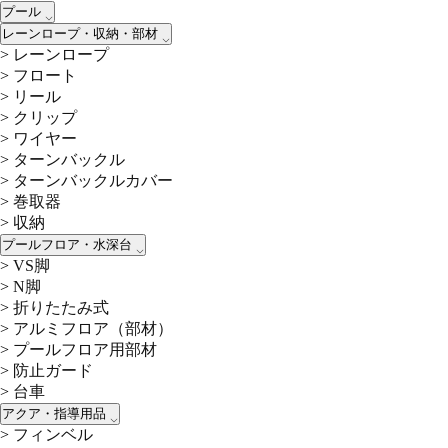
プール
レーンロープ・収納・部材
>
レーンロープ
>
フロート
>
リール
>
クリップ
>
ワイヤー
>
ターンバックル
>
ターンバックルカバー
>
巻取器
>
収納
プールフロア・水深台
>
VS脚
>
N脚
>
折りたたみ式
>
アルミフロア（部材）
>
プールフロア用部材
>
防止ガード
>
台車
アクア・指導用品
>
フィンベル