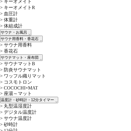
>
キーオメイト
>
キーオメイトR
>
血圧計
>
体重計
>
体組成計
サウナ・お風呂
サウナ用香料・香花石
>
サウナ用香料
>
香花石
サウナマット・座布団
>
サウナマットB
>
防炎サウナマット
>
ワッフル織りマット
>
コスモトロン
>
COCOCHI×MAT
>
座湯～マット
温度計・砂時計・12分タイマー
>
丸型温湿度計
>
デジタル温度計
>
サウナ温度計
>
砂時計
>
12分計