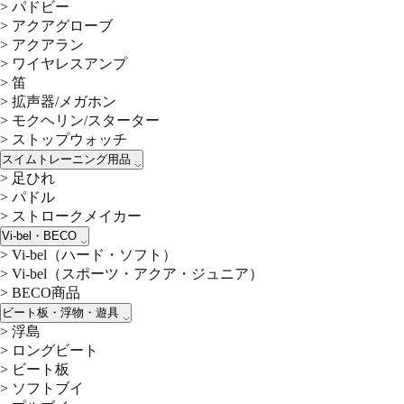
>
パドビー
>
アクアグローブ
>
アクアラン
>
ワイヤレスアンプ
>
笛
>
拡声器/メガホン
>
モクヘリン/スターター
>
ストップウォッチ
スイムトレーニング用品
>
足ひれ
>
パドル
>
ストロークメイカー
Vi-bel・BECO
>
Vi-bel（ハード・ソフト）
>
Vi-bel（スポーツ・アクア・ジュニア）
>
BECO商品
ビート板・浮物・遊具
>
浮島
>
ロングビート
>
ビート板
>
ソフトブイ