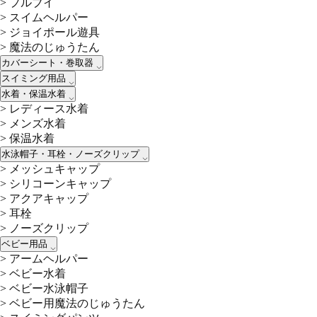
>
プルブイ
>
スイムヘルパー
>
ジョイポール遊具
>
魔法のじゅうたん
カバーシート・巻取器
スイミング用品
水着・保温水着
>
レディース水着
>
メンズ水着
>
保温水着
水泳帽子・耳栓・ノーズクリップ
>
メッシュキャップ
>
シリコーンキャップ
>
アクアキャップ
>
耳栓
>
ノーズクリップ
ベビー用品
>
アームヘルパー
>
ベビー水着
>
ベビー水泳帽子
>
ベビー用魔法のじゅうたん