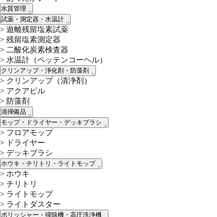
水質管理
試薬・測定器・水温計
>
遊離残留塩素試薬
>
残留塩素測定器
>
二酸化炭素検査器
>
水温計（ペッテンコーヘル）
クリンアップ・浄化剤・防藻剤
>
クリンアップ（清浄剤）
>
アクアピル
>
防藻剤
清掃備品
モップ・ドライヤー・デッキブラシ
>
フロアモップ
>
ドライヤー
>
デッキブラシ
ホウキ・チリトリ・ライトモップ
>
ホウキ
>
チリトリ
>
ライトモップ
>
ライトダスター
ポリッシャー・掃除機・高圧洗浄機