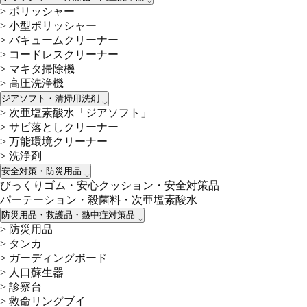
>
ポリッシャー
>
小型ポリッシャー
>
バキュームクリーナー
>
コードレスクリーナー
>
マキタ掃除機
>
高圧洗浄機
ジアソフト・清掃用洗剤
>
次亜塩素酸水「ジアソフト」
>
サビ落としクリーナー
>
万能環境クリーナー
>
洗浄剤
安全対策・防災用品
びっくりゴム・安心クッション・安全対策品
パーテーション・殺菌料・次亜塩素酸水
防災用品・救護品・熱中症対策品
>
防災用品
>
タンカ
>
ガーディングボード
>
人口蘇生器
>
診察台
>
救命リングブイ