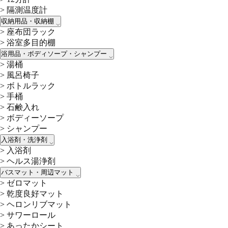
>
隔測温度計
収納用品・収納棚
>
座布団ラック
>
浴室多目的棚
浴用品・ボディソープ・シャンプー
>
湯桶
>
風呂椅子
>
ボトルラック
>
手桶
>
石鹸入れ
>
ボディーソープ
>
シャンプー
入浴剤・洗浄剤
>
入浴剤
>
ヘルス湯浄剤
バスマット・周辺マット
>
ゼロマット
>
乾度良好マット
>
ヘロンリブマット
>
サワーロール
>
あったかシート