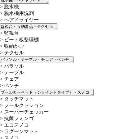
脱水機・ヘアドライヤー
>
脱水機
>
脱水機用洗剤
>
ヘアドライヤー
監視台・収納備品・テクセル
>
監視台
>
ビート板整理棚
>
収納かご
>
テクセル
パラソル・テーブル・チェア・ベンチ
>
パラソル
>
テーブル
>
チェア
>
ベンチ
プールカーペット（ジョイントタイプ）・スノコ
>
タッチマット
>
プールクッション
>
スーパーチェッカー
>
抗菌フミンゴ
>
エコスノコ
>
ラグーンマット
>
スノコ