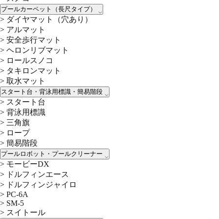
プールカーペット（長尺タイプ）
>
ダイヤマット（穴あり）
>
アルマット
>
安全歩行マット
>
ヘロンリブマット
>
ロールスノコ
>
タキロンマット
>
取水マット
スタート台・背泳用標識・簡易階段
>
スタート台
>
背泳用標識
>
三角旗
>
ロープ
>
簡易階段
プールロボット・プールクリーナー
>
モービーDX
>
ドルフィンエース
>
ドルフィンジャイロ
>
PC-6A
>
SM-5
>
スイトール