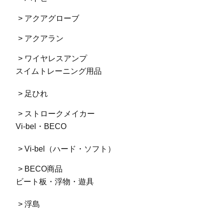
> アクアグローブ
> アクアラン
> ワイヤレスアンプ
スイムトレーニング用品
> 足ひれ
> ストロークメイカー
Vi-bel・BECO
> Vi-bel（ハード・ソフト）
> BECO商品
ビート板・浮物・遊具
> 浮島