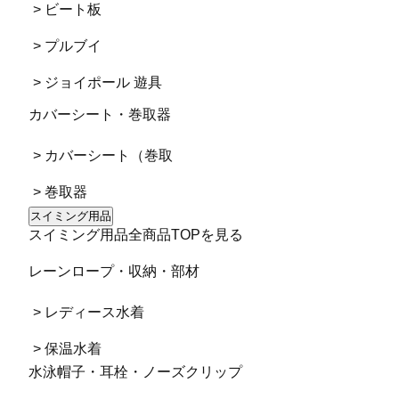
> ビート板
> プルブイ
> ジョイポール 遊具
カバーシート・巻取器
> カバーシート（巻取
> 巻取器
スイミング用品
スイミング用品全商品TOPを見る
レーンロープ・収納・部材
> レディース水着
> 保温水着
水泳帽子・耳栓・ノーズクリップ