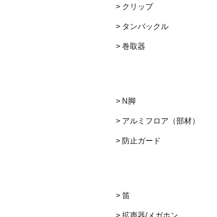
> クリップ
> タンバックル
> 巻取器
> N脚
> アルミフロア（部材）
> 防止ガード
> 笛
> 拡声器/メガホン