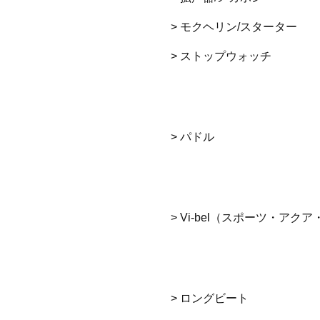
> モクヘリン/スターター
> ストップウォッチ
> パドル
> Vi-bel（スポーツ・アク
> ロングビート