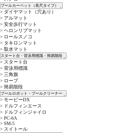
プールカーペット（長尺タイプ）
>
ダイヤマット（穴あり）
>
アルマット
>
安全歩行マット
>
ヘロンリブマット
>
ロールスノコ
>
タキロンマット
>
取水マット
スタート台・背泳用標識・簡易階段
>
スタート台
>
背泳用標識
>
三角旗
>
ロープ
>
簡易階段
プールロボット・プールクリーナー
>
モービーDX
>
ドルフィンエース
>
ドルフィンジャイロ
>
PC-6A
>
SM-5
>
スイトール