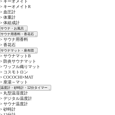
>
キーオメイト
>
キーオメイトR
>
血圧計
>
体重計
>
体組成計
サウナ・お風呂
サウナ用香料・香花石
>
サウナ用香料
>
香花石
サウナマット・座布団
>
サウナマットB
>
防炎サウナマット
>
ワッフル織りマット
>
コスモトロン
>
COCOCHI×MAT
>
座湯～マット
温度計・砂時計・12分タイマー
>
丸型温湿度計
>
デジタル温度計
>
サウナ温度計
>
砂時計
>
12分計