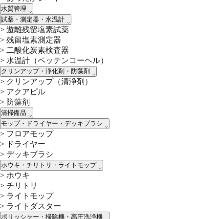
水質管理
試薬・測定器・水温計
>
遊離残留塩素試薬
>
残留塩素測定器
>
二酸化炭素検査器
>
水温計（ペッテンコーヘル）
クリンアップ・浄化剤・防藻剤
>
クリンアップ（清浄剤）
>
アクアピル
>
防藻剤
清掃備品
モップ・ドライヤー・デッキブラシ
>
フロアモップ
>
ドライヤー
>
デッキブラシ
ホウキ・チリトリ・ライトモップ
>
ホウキ
>
チリトリ
>
ライトモップ
>
ライトダスター
ポリッシャー・掃除機・高圧洗浄機