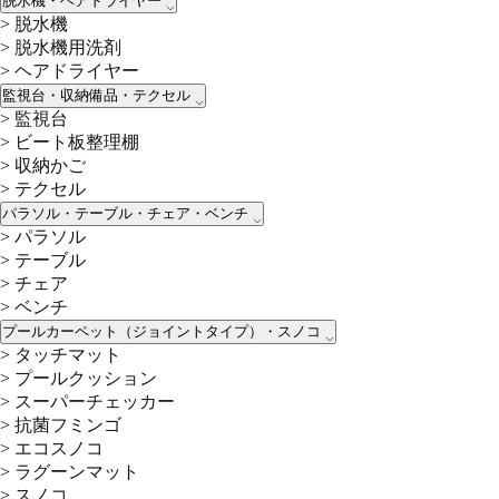
脱水機・ヘアドライヤー
>
脱水機
>
脱水機用洗剤
>
ヘアドライヤー
監視台・収納備品・テクセル
>
監視台
>
ビート板整理棚
>
収納かご
>
テクセル
パラソル・テーブル・チェア・ベンチ
>
パラソル
>
テーブル
>
チェア
>
ベンチ
プールカーペット（ジョイントタイプ）・スノコ
>
タッチマット
>
プールクッション
>
スーパーチェッカー
>
抗菌フミンゴ
>
エコスノコ
>
ラグーンマット
>
スノコ