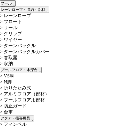
プール
レーンロープ・収納・部材
>
レーンロープ
>
フロート
>
リール
>
クリップ
>
ワイヤー
>
ターンバックル
>
ターンバックルカバー
>
巻取器
>
収納
プールフロア・水深台
>
VS脚
>
N脚
>
折りたたみ式
>
アルミフロア（部材）
>
プールフロア用部材
>
防止ガード
>
台車
アクア・指導用品
>
フィンベル