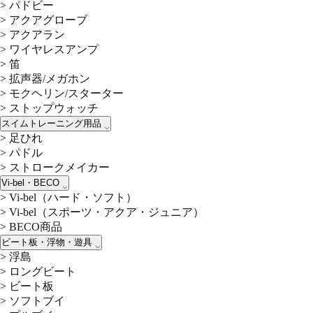
>
パドビー
>
アクアグローブ
>
アクアラン
>
ワイヤレスアンプ
>
笛
>
拡声器/メガホン
>
モクヘリン/スターター
>
ストップウォッチ
スイムトレーニング用品
>
足ひれ
>
パドル
>
ストロークメイカー
Vi-bel・BECO
>
Vi-bel（ハード・ソフト）
>
Vi-bel（スポーツ・アクア・ジュニア）
>
BECO商品
ビート板・浮物・遊具
>
浮島
>
ロングビート
>
ビート板
>
ソフトブイ