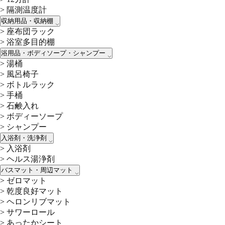
>
隔測温度計
収納用品・収納棚
>
座布団ラック
>
浴室多目的棚
浴用品・ボディソープ・シャンプー
>
湯桶
>
風呂椅子
>
ボトルラック
>
手桶
>
石鹸入れ
>
ボディーソープ
>
シャンプー
入浴剤・洗浄剤
>
入浴剤
>
ヘルス湯浄剤
バスマット・周辺マット
>
ゼロマット
>
乾度良好マット
>
ヘロンリブマット
>
サワーロール
>
あったかシート