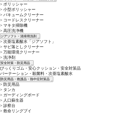
>
ポリッシャー
>
小型ポリッシャー
>
バキュームクリーナー
>
コードレスクリーナー
>
マキタ掃除機
>
高圧洗浄機
ジアソフト・清掃用洗剤
>
次亜塩素酸水「ジアソフト」
>
サビ落としクリーナー
>
万能環境クリーナー
>
洗浄剤
安全対策・防災用品
びっくりゴム・安心クッション・安全対策品
パーテーション・殺菌料・次亜塩素酸水
防災用品・救護品・熱中症対策品
>
防災用品
>
タンカ
>
ガーディングボード
>
人口蘇生器
>
診察台
>
救命リングブイ