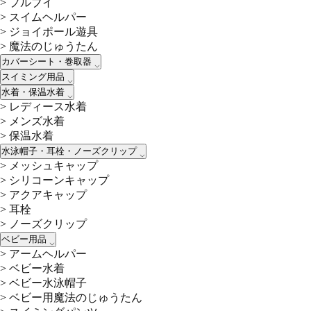
>
プルブイ
>
スイムヘルパー
>
ジョイポール遊具
>
魔法のじゅうたん
カバーシート・巻取器
スイミング用品
水着・保温水着
>
レディース水着
>
メンズ水着
>
保温水着
水泳帽子・耳栓・ノーズクリップ
>
メッシュキャップ
>
シリコーンキャップ
>
アクアキャップ
>
耳栓
>
ノーズクリップ
ベビー用品
>
アームヘルパー
>
ベビー水着
>
ベビー水泳帽子
>
ベビー用魔法のじゅうたん