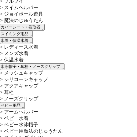
>
プルブイ
>
スイムヘルパー
>
ジョイポール遊具
>
魔法のじゅうたん
カバーシート・巻取器
スイミング用品
水着・保温水着
>
レディース水着
>
メンズ水着
>
保温水着
水泳帽子・耳栓・ノーズクリップ
>
メッシュキャップ
>
シリコーンキャップ
>
アクアキャップ
>
耳栓
>
ノーズクリップ
ベビー用品
>
アームヘルパー
>
ベビー水着
>
ベビー水泳帽子
>
ベビー用魔法のじゅうたん