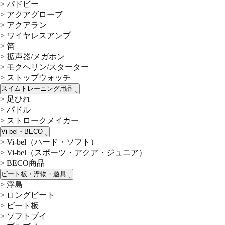
>
パドビー
>
アクアグローブ
>
アクアラン
>
ワイヤレスアンプ
>
笛
>
拡声器/メガホン
>
モクヘリン/スターター
>
ストップウォッチ
スイムトレーニング用品
>
足ひれ
>
パドル
>
ストロークメイカー
Vi-bel・BECO
>
Vi-bel（ハード・ソフト）
>
Vi-bel（スポーツ・アクア・ジュニア）
>
BECO商品
ビート板・浮物・遊具
>
浮島
>
ロングビート
>
ビート板
>
ソフトブイ