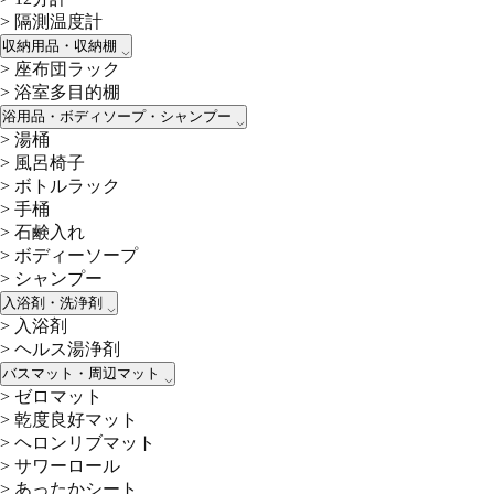
>
隔測温度計
収納用品・収納棚
>
座布団ラック
>
浴室多目的棚
浴用品・ボディソープ・シャンプー
>
湯桶
>
風呂椅子
>
ボトルラック
>
手桶
>
石鹸入れ
>
ボディーソープ
>
シャンプー
入浴剤・洗浄剤
>
入浴剤
>
ヘルス湯浄剤
バスマット・周辺マット
>
ゼロマット
>
乾度良好マット
>
ヘロンリブマット
>
サワーロール
>
あったかシート