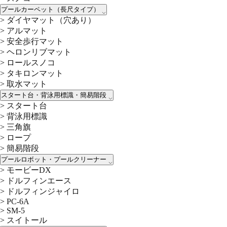
プールカーペット（長尺タイプ）
>
ダイヤマット（穴あり）
>
アルマット
>
安全歩行マット
>
ヘロンリブマット
>
ロールスノコ
>
タキロンマット
>
取水マット
スタート台・背泳用標識・簡易階段
>
スタート台
>
背泳用標識
>
三角旗
>
ロープ
>
簡易階段
プールロボット・プールクリーナー
>
モービーDX
>
ドルフィンエース
>
ドルフィンジャイロ
>
PC-6A
>
SM-5
>
スイトール