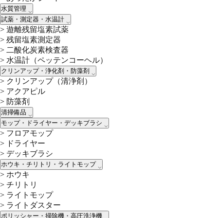
水質管理
試薬・測定器・水温計
>
遊離残留塩素試薬
>
残留塩素測定器
>
二酸化炭素検査器
>
水温計（ペッテンコーヘル）
クリンアップ・浄化剤・防藻剤
>
クリンアップ（清浄剤）
>
アクアピル
>
防藻剤
清掃備品
モップ・ドライヤー・デッキブラシ
>
フロアモップ
>
ドライヤー
>
デッキブラシ
ホウキ・チリトリ・ライトモップ
>
ホウキ
>
チリトリ
>
ライトモップ
>
ライトダスター
ポリッシャー・掃除機・高圧洗浄機