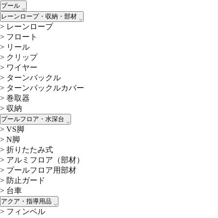
プール
レーンロープ・収納・部材
>
レーンロープ
>
フロート
>
リール
>
クリップ
>
ワイヤー
>
ターンバックル
>
ターンバックルカバー
>
巻取器
>
収納
プールフロア・水深台
>
VS脚
>
N脚
>
折りたたみ式
>
アルミフロア（部材）
>
プールフロア用部材
>
防止ガード
>
台車
アクア・指導用品
>
フィンベル