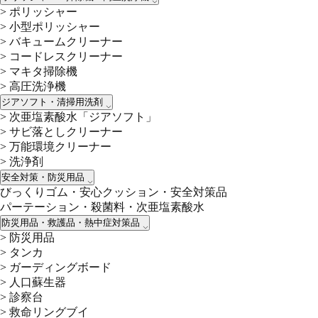
>
ポリッシャー
>
小型ポリッシャー
>
バキュームクリーナー
>
コードレスクリーナー
>
マキタ掃除機
>
高圧洗浄機
ジアソフト・清掃用洗剤
>
次亜塩素酸水「ジアソフト」
>
サビ落としクリーナー
>
万能環境クリーナー
>
洗浄剤
安全対策・防災用品
びっくりゴム・安心クッション・安全対策品
パーテーション・殺菌料・次亜塩素酸水
防災用品・救護品・熱中症対策品
>
防災用品
>
タンカ
>
ガーディングボード
>
人口蘇生器
>
診察台
>
救命リングブイ