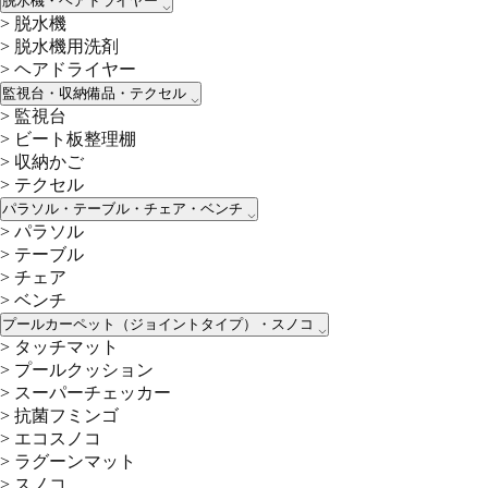
脱水機・ヘアドライヤー
>
脱水機
>
脱水機用洗剤
>
ヘアドライヤー
監視台・収納備品・テクセル
>
監視台
>
ビート板整理棚
>
収納かご
>
テクセル
パラソル・テーブル・チェア・ベンチ
>
パラソル
>
テーブル
>
チェア
>
ベンチ
プールカーペット（ジョイントタイプ）・スノコ
>
タッチマット
>
プールクッション
>
スーパーチェッカー
>
抗菌フミンゴ
>
エコスノコ
>
ラグーンマット
>
スノコ