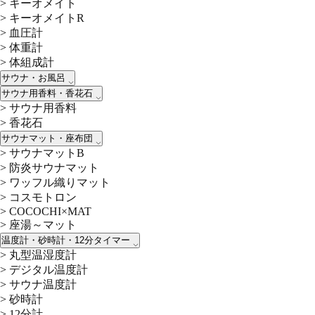
>
キーオメイト
>
キーオメイトR
>
血圧計
>
体重計
>
体組成計
サウナ・お風呂
サウナ用香料・香花石
>
サウナ用香料
>
香花石
サウナマット・座布団
>
サウナマットB
>
防炎サウナマット
>
ワッフル織りマット
>
コスモトロン
>
COCOCHI×MAT
>
座湯～マット
温度計・砂時計・12分タイマー
>
丸型温湿度計
>
デジタル温度計
>
サウナ温度計
>
砂時計
>
12分計