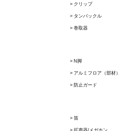
> クリップ
> タンバックル
> 巻取器
> N脚
> アルミフロア（部材）
> 防止ガード
> 笛
> 拡声器/メガホン