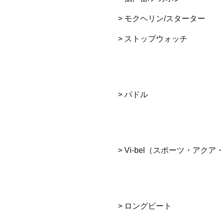
> モクヘリン/スターター
> ストップウォッチ
> パドル
> Vi-bel（スポーツ・アク
> ロングビート