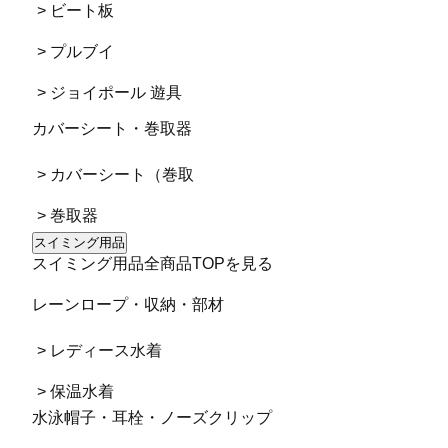
> ビート板
> プルブイ
> ジョイポール 遊具
カバーシート・巻取器
> カバーシート（巻取
> 巻取器
スイミング用品
スイミング用品全商品TOPを見る
レーンロープ・収納・部材
> レディース水着
> 保温水着
水泳帽子・耳栓・ノーズクリップ