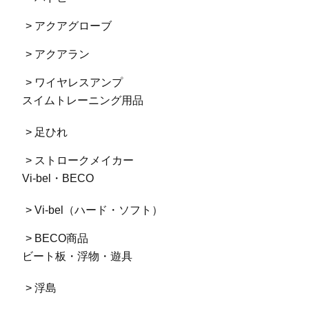
> アクアグローブ
> アクアラン
> ワイヤレスアンプ
スイムトレーニング用品
> 足ひれ
> ストロークメイカー
Vi-bel・BECO
> Vi-bel（ハード・ソフト）
> BECO商品
ビート板・浮物・遊具
> 浮島